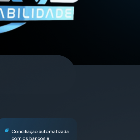
CUPERAÇÃO DE
Escrituração contábil e
Apuração de impostos
Elaboração da folha de
Abertura, alteração e
Conciliação automatizada
relatórios financeiros
pagamento
encerramento de
com os bancos e