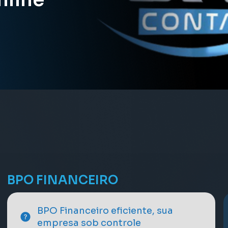
CONTÁBIL
FISCAL
FOLHA DE PAGAMENTO
LEGALIZAÇÃO E SOCIETÁRIO
BPO FINANCEIRO
PLANEJAMENTO TRIBUTÁRIO E RE
CRÉDITOS
Conheça nossos serviços de
Na área fiscal, garantimos sua
Sua folha de pagamento fica em
Nossa consultoria financeira online
BPO Financeiro eficiente, sua
consultoria financeira online
conformidade
boas mãos
cuida da sua legalização e societário
empresa sob controle
Manter seus tributos sob