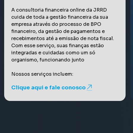
planejamento é prioridade
Oferecemos uma assessoria fiscal e
Oferecemos uma consultoria financeira
A folha de pagamento é essencial para
Oferecemos uma assessoria completa na
A consultoria financeira online da JRRD
consultoria financeira online completa para
online, voltada para otimizar a gestão e
garantir que todos os processos
área de legalização e societário, cuidando
cuida de toda a gestão financeira da sua
Em períodos de crise e instabilidade e para
garantir que sua empresa esteja sempre em
facilitar a tomada de decisões na sua
trabalhistas da sua empresa sejam
de todos os trâmites burocráticos para que
empresa através do processo de BPO
evitá-los, as empresas se beneficiam muito
conformidade com as obrigações
empresa. Fazemos questão de cuidar de
cumpridos com eficiência.
sua empresa esteja devidamente
financeiro, da gestão de pagamentos e
de auditorias feitas para encontrar falhas e
tributárias, e fazemos questão de avisar
cada detalhe e manter um acompanhamento
regularizada.
recebimentos até a emissão de nota fiscal.
sugerir melhorias. Por isso, a JRRD faz esse
qualquer detalhe o mais rápido possível,
constante das suas contas, certidões,
Nossos serviços incluem:
Com esse serviço, suas finanças estão
processo para você, focado no seu
para evitar multas e complicações.
imposto de renda, departamento pessoal, e
Nossos serviços incluem:
integradas e cuidadas como um só
planejamento tributário e na recuperação de
Clique aqui e fale conosco
muito mais.
organismo, funcionando junto
créditos.
Nossos serviços incluem:
Clique aqui e fale conosco
Nossos serviços de contabilidade em
Nossos serviços incluem:
Nossos serviços incluem:
Clique aqui e fale conosco
Barueri incluem:
Clique aqui e fale conosco
Clique aqui e fale conosco
Clique aqui e fale conosco