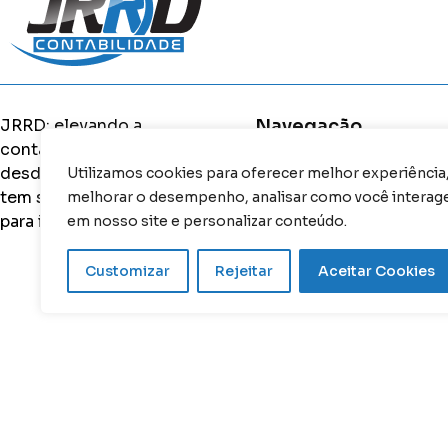
JRRD: elevando a
Navegação
contabilidade em Barueri
desde 2002. Aqui, você
Utilizamos cookies para oferecer melhor experiência
Home
tem suporte completo
melhorar o desempenho, analisar como você interag
Sobre nós
para ir além.
em nosso site e personalizar conteúdo.
Serviços
Customizar
Rejeitar
Aceitar Cookies
Fale conosco