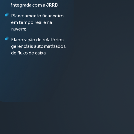
Exclusão do ICMS da Base
Emissão de guias
empresas
integrada com a JRRD
do PIS COFINS
Gestão do departamento
Emissão de guias de
Emissão de notas fiscais
pessoal
recolhimento
Legalização de
Planejamento financeiro
Exclusão do ISSQN da Base
documentos e registros
em tempo real e na
Consultoria tributária e
do PIS COFINS
Gestão do departamento
Cumprimento das
nuvem;
financeira
pessoal
obrigações acessórias
Emissão e renovação de
Recuperação de créditos de
alvarás
Elaboração de relatórios
Análise financeira e
ICMS/ST (CAT 42)
Contabilidade gerencial
Gestão de contratações
gerenciais automatizados
tributária detalhada
e rescisões
Inscrições estaduais e
de fluxo de caixa
Levantamento de possíveis
Controle de processos e
municipais
Planejamento fiscal
créditos dos últimos 5 anos
sistemas internos
estratégico
dos tributos
Gestão e análise de
PIS/COFINS/IRPJ/CSLL/INSS
orçamentos
Imposto de Renda
Pessoa Física (IRPF)
Certificado Digital