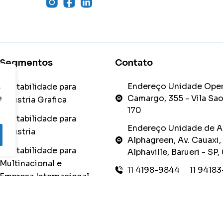
Segmentos
Contato
Endereço Unidade Oper
,
Contabilidade para
Camargo, 355 - Vila Sao
e
Indústria Grafica
170
Contabilidade para
Endereço Unidade de Alp
indústria
Alphagreen, Av. Cauaxi,
Contabilidade para
Alphaville, Barueri - S
Multinacional e
11 4198-9844 11 9418
Empresa Internacional
comercial@jrrd.desen
Seg a qui 08h00 às 18